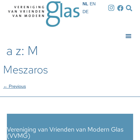
NL
EN
DE
a z:
M
Meszaros
←
Previous
Vereniging van Vrienden van Modern Glas
(VVMG)