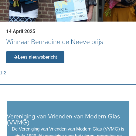
14 April 2025
Winnaar Bernadine de Neeve prijs
Lees nieuwsbericht
1
2
Vereniging van Vrienden van Modern Glas
(VVMG)
De Vereniging van Vrienden van Modern Glas (VVMG) is
sinds 1986 dé vereniging voor het vieren, promoten en