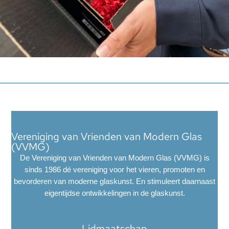
Vereniging van Vrienden van Modern Glas
(VVMG)
De Vereniging van Vrienden van Modern Glas (VVMG) is
sinds 1986 dé vereniging voor het vieren, promoten en
bevorderen van moderne glaskunst. En stimuleert daarnaast
eigentijdse ontwikkelingen in de glaskunst.
Lidmaatschap