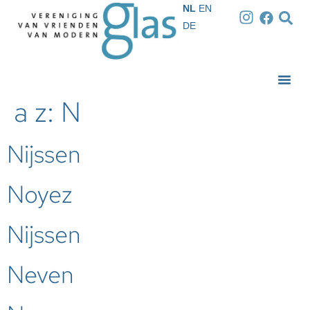
NL
EN
DE
a z:
N
Nijssen
Noyez
Nijssen
Neven