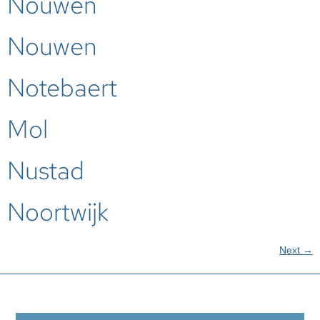
Nouwen
Nouwen
Notebaert
Mol
Nustad
Noortwijk
Next
→