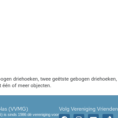
ebogen driehoeken, twee geëtste gebogen driehoeken,
t één of meer objecten.
Glas (VVMG)
Volg Vereniging Vriende
 is sinds 1986 dé vereniging voor