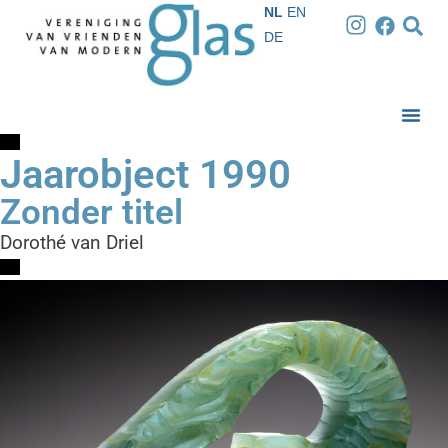
NL
EN
DE
Jaarobject 1990
Zonder titel
Dorothé van Driel