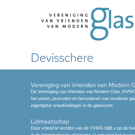
Devisschere
Vereniging van Vrienden van Modern 
De Vereniging van Vrienden van Modern Glas (VVMG)
het vieren, promoten en bevorderen van moderne gla
eigentijdse ontwikkelingen in de glaskunst.
Lidmaatschap
Door vriend te worden van de VVMG blijft u op de hoo
in de (inter)nationale glaskunst. U ontvangt het mag