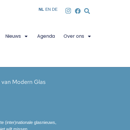
NL
EN
DE
Nieuws
Agenda
Over ons
n van Modern Glas
ste (inter)nationale glasnieuws,
et wilt missen.