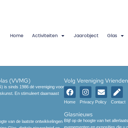
Home
Activiteiten
Jaarobject
Glas
Glas (VVMG)
Volg Vereniging Vriende
 is sinds 1986 dé vereniging voor
skunst. En stimuleert daarnaast
Home
Privacy Policy
Contact
Glasnieuws
Blijf op de hoogte van het allerlaat
gte van de laatste ontwikkelingen
evenementen en exposities die u ni
azine
Glas
, digitale nieuwsbrief en