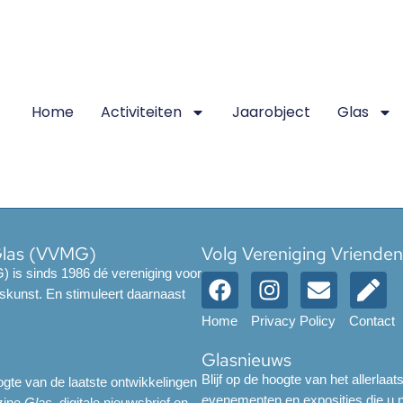
Home
Activiteiten
Jaarobject
Glas
Glas (VVMG)
Volg Vereniging Vriende
 is sinds 1986 dé vereniging voor
skunst. En stimuleert daarnaast
Home
Privacy Policy
Contact
Glasnieuws
Blijf op de hoogte van het allerlaat
gte van de laatste ontwikkelingen
evenementen en exposities die u ni
azine
Glas
, digitale nieuwsbrief en