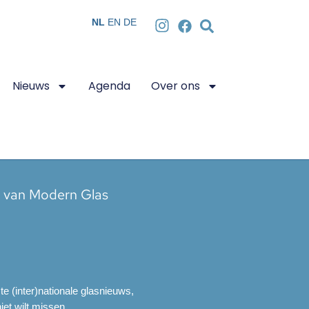
NL
EN
DE
Nieuws
Agenda
Over ons
n van Modern Glas
ste (inter)nationale glasnieuws,
et wilt missen.