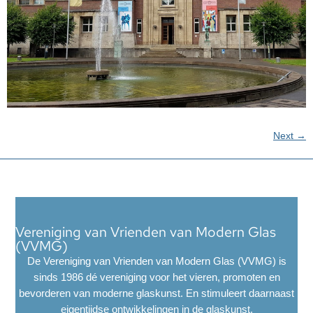
Next
→
Vereniging van Vrienden van Modern Glas
(VVMG)
De Vereniging van Vrienden van Modern Glas (VVMG) is
sinds 1986 dé vereniging voor het vieren, promoten en
bevorderen van moderne glaskunst. En stimuleert daarnaast
eigentijdse ontwikkelingen in de glaskunst.