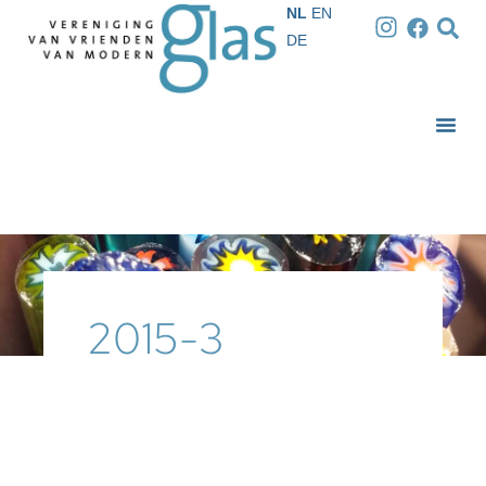
NL
EN
DE
2015-3