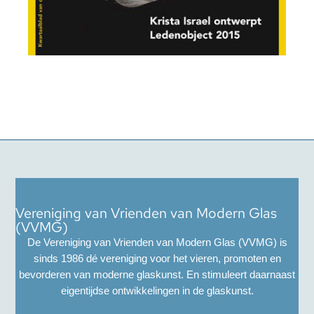
Vereniging van Vrienden van Modern Glas
(VVMG)
De Vereniging van Vrienden van Modern Glas (VVMG) is
sinds 1986 dé vereniging voor het vieren, promoten en
bevorderen van moderne glaskunst. En stimuleert daarnaast
eigentijdse ontwikkelingen in de glaskunst.