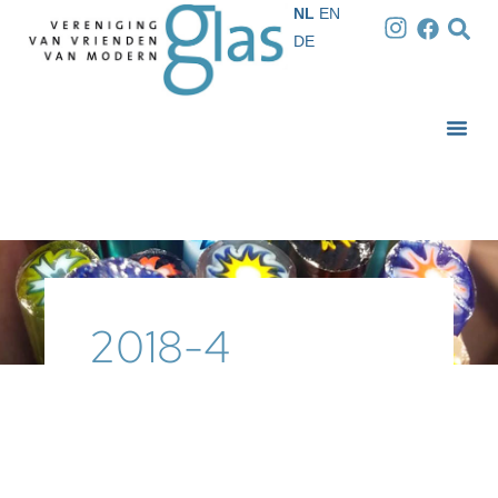
NL
EN
DE
2018-4